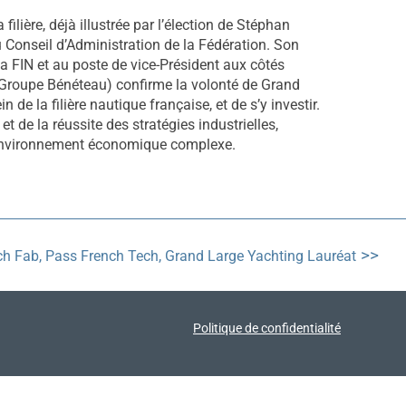
filière, déjà illustrée par l’élection de Stéphan
Conseil d’Administration de la Fédération. Son
a FIN et au poste de vice-Président aux côtés
 Groupe Bénéteau) confirme la volonté de Grand
de la filière nautique française, et de s’y investir.
 de la réussite des stratégies industrielles,
n environnement économique complexe.
ch Fab, Pass French Tech, Grand Large Yachting Lauréat
Politique de confidentialité