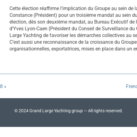
Nécessaire
Cette élection réaffirme l’implication du Groupe au sein de la 
Ces cookies ne
Constance (Président) pour un troisième mandat au sein du 
sont pas
élection, dès son deuxième mandat, au Bureau Exécutif de l
facultatifs. Ils
d’Yves Lyon-Caen (Président du Conseil de Surveillance du
sont
Large Yachting de favoriser les démarches collectives au sein 
nécessaires au
C’est aussi une reconnaissance de la croissance du Groupe et
fonctionnement
organisationnelles, exportatrices, mises en place dans u
du site Web.
Experience
Afin que notre
site Web
8 »
Fren
fonctionne
aussi bien que
possible lors
de votre visite.
Si vous refusez
© 2024 Grand Large Yachting group — All rights reserved.
ces cookies,
certaines
fonctionnalités
disparaîtront