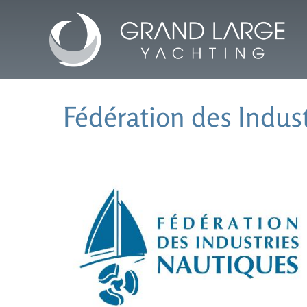
Skip
to
content
Fédération des Indust