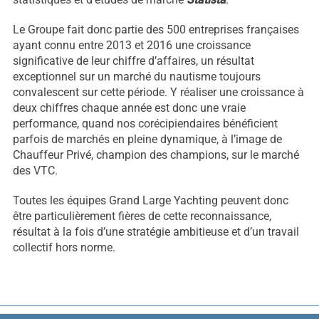
Le Groupe fait donc partie des 500 entreprises françaises
ayant connu entre 2013 et 2016 une croissance
significative de leur chiffre d’affaires, un résultat
exceptionnel sur un marché du nautisme toujours
convalescent sur cette période. Y réaliser une croissance à
deux chiffres chaque année est donc une vraie
performance, quand nos corécipiendaires bénéficient
parfois de marchés en pleine dynamique, à l’image de
Chauffeur Privé, champion des champions, sur le marché
des VTC.
Nécessaire
Toutes les équipes Grand Large Yachting peuvent donc
Ces cookies ne
être particulièrement fières de cette reconnaissance,
sont pas
résultat à la fois d’une stratégie ambitieuse et d’un travail
facultatifs. Ils
collectif hors norme.
sont
nécessaires au
fonctionnement
du site Web.
Post