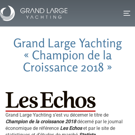
Skip
to
TO
content
Grand Large Yachting
« Champion de la
Croissance 2018 »
Grand Large Yachting s’est vu décerner le titre de
Champion de la croissance 2018
décerné par le journal
économique de référence
Les Echos
et par le site de
statistiques et d’études de marché
Statista
.